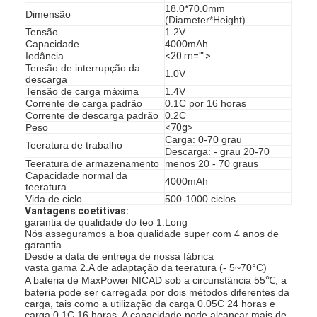
18.0*70.0mm
Excursão da fábrica
Dimensão
(Diameter*Height)
Tensão
1.2V
Capacidade
4000mAh
Controle da qualidade
Iedância
<20 m="">
Tensão de interrupção da
1.0V
Contacte-nos
descarga
Tensão de carga máxima
1.4V
Corrente de carga padrão
0.1C por 16 horas
Notícia
Corrente de descarga padrão
0.2C
Peso
<70g>
Conversar Agora
Carga: 0-70 grau
Teeratura de trabalho
Descarga: - grau 20-70
Teeratura de armazenamento
menos 20 - 70 graus
Capacidade normal da
4000mAh
teeratura
Vida de ciclo
500-1000 ciclos
bateria do lítio lifepo4
Vantagens coetitivas:
garantia de qualidade do teo 1.Long
baterias recarregáveis do íon do lítio
Nós asseguramos a boa qualidade super com 4 anos de
garantia
Desde a data de entrega de nossa fábrica
Lithium Polymer Battery
vasta gama 2.A de adaptação da teeratura (- 5~70°C)
A bateria de MaxPower NICAD sob a circunstância 55℃, a
bateria pode ser carregada por dois métodos diferentes da
baterias de armazenamento da energia
carga, tais como a utilização da carga 0.05C 24 horas e
carga 0.1C 16 horas. A capacidade pode alcançar mais de