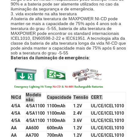
As baterias recarregáveis NiMH
90% e a bateria pode ser alamente utilizados no cao da
iluminação da segurança e de emergência.
3. vida excelente na alta teeratura
NiCd recarregáveis
A bateria de alta teeratura de MAXPOWER NI-CD pode
manter-se mais a capacidade de 75% após 4 anos sob a
teeratura do grau -5-55, bateria de alta teeratura de
LCD Carregador de Bateria
MAXPOWER pode encontrar os standard internacionais
ICEL1010, EN60598-2-22 e IEC61951. A tecnologia alta da
classe da bateria de alta teeratura longa da vida NI-CD que
baterias de NiMH
pode ainda manter a capacidade mais de 75% após 6 anos
sob a teeratura do grau -5-55
Baterias NiCd
Baterias da iluminação de emergência:
packs de bateria de íon de lítio
bateria recarregável lanterna
Modelo
NiCd
Capacidade
Tensão
CERT.
bateria da iluminação de emergência
não.
4/5A
4/5A1100
1100mAh
1.2V
UL/CE/ICEL1010
Bateria de Li Mno2
4/5A
4/5A1100
1100mAh
2.4V
UL/CE/ICEL1010
4/5A
4/5A1100
1100mAh
3.6V
UL/CE/ICEL1010
Bateria de Li Socl2
AA
AA600
600mAh
1.2V
UL/CE/ICEL1010
AA
AA700
700mAh
1.2V
UL/CE/ICEL1010