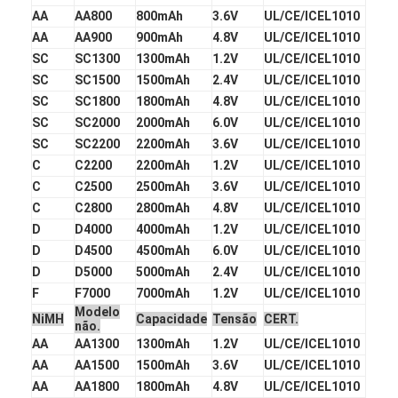
Bateria de lítio preliminar
AA
AA800
800mAh
3.6V
UL/CE/ICEL1010
AA
AA900
900mAh
4.8V
UL/CE/ICEL1010
bateria de carro híbrido
SC
SC1300
1300mAh
1.2V
UL/CE/ICEL1010
SC
SC1500
1500mAh
2.4V
UL/CE/ICEL1010
SC
SC1800
1800mAh
4.8V
UL/CE/ICEL1010
SC
SC2000
2000mAh
6.0V
UL/CE/ICEL1010
SC
SC2200
2200mAh
3.6V
UL/CE/ICEL1010
C
C2200
2200mAh
1.2V
UL/CE/ICEL1010
C
C2500
2500mAh
3.6V
UL/CE/ICEL1010
C
C2800
2800mAh
4.8V
UL/CE/ICEL1010
D
D4000
4000mAh
1.2V
UL/CE/ICEL1010
D
D4500
4500mAh
6.0V
UL/CE/ICEL1010
D
D5000
5000mAh
2.4V
UL/CE/ICEL1010
F
F7000
7000mAh
1.2V
UL/CE/ICEL1010
Modelo
NiMH
Capacidade
Tensão
CERT.
não.
AA
AA1300
1300mAh
1.2V
UL/CE/ICEL1010
AA
AA1500
1500mAh
3.6V
UL/CE/ICEL1010
AA
AA1800
1800mAh
4.8V
UL/CE/ICEL1010