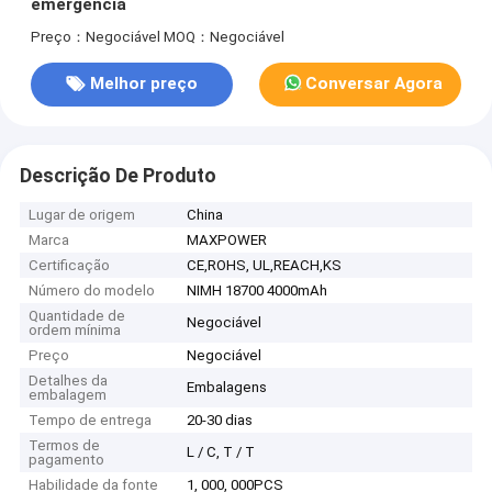
emergência
Preço：Negociável
MOQ：Negociável
Melhor preço
Conversar Agora
Descrição De Produto
Lugar de origem
China
Marca
MAXPOWER
Certificação
CE,ROHS, UL,REACH,KS
Número do modelo
NIMH 18700 4000mAh
Quantidade de
Negociável
ordem mínima
Preço
Negociável
Detalhes da
Embalagens
embalagem
Tempo de entrega
20-30 dias
Termos de
L / C, T / T
pagamento
Habilidade da fonte
1, 000, 000PCS