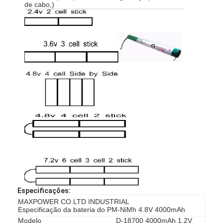
de cabo,)
Casa
Produtos
Especificações:
MAXPOWER CO.LTD INDUSTRIAL
Especificação da bateria do PM-NiMh 4.8V 4000mAh
Sobre nós
Modelo
D-18700 4000mAh 1.2V