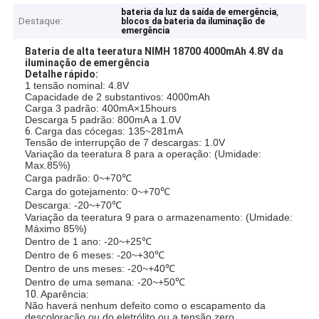
,
bateria da luz da saída de emergência
Destaque:
blocos da bateria da iluminação de
emergência
Bateria de alta teeratura NIMH 18700 4000mAh 4.8V da
iluminação de emergência
Detalhe rápido:
1 tensão nominal: 4.8V
Capacidade de 2 substantivos: 4000mAh
Carga 3 padrão: 400mA×15hours
Descarga 5 padrão: 800mA a 1.0V
6.
Carga das cócegas: 135~281mA
Tensão de interrupção de 7 descargas: 1.0V
Variação da teeratura 8 para a operação: (Umidade:
Max.85%)
Carga padrão: 0~+70℃
Carga do gotejamento: 0~+70℃
Descarga: -20~+70℃
Variação da teeratura 9 para o armazenamento: (Umidade:
Máximo 85%)
Dentro de 1 ano: -20~+25℃
Dentro de 6 meses: -20~+30℃
Dentro de uns meses: -20~+40℃
Dentro de uma semana: -20~+50℃
10.
Aparência:
Não haverá nenhum defeito como o escapamento da
descoloração ou do eletrólito ou a tensão zero