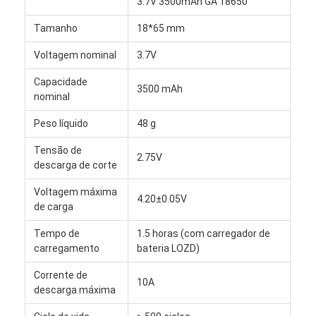
3.7V 3500mAh GA 18650
Excursão da fábrica
Tamanho
18*65 mm
Controle da qualidade
Voltagem nominal
3.7V
Contacte-nos
Capacidade
3500 mAh
nominal
Notícia
Peso líquido
48 g
Conversar Agora
Tensão de
2.75V
descarga de corte
Voltagem máxima
4.20±0.05V
bateria do lítio lifepo4
de carga
baterias recarregáveis do íon do lítio
Tempo de
1.5 horas (com carregador de
carregamento
bateria LOZD)
Lithium Polymer Battery
Corrente de
10A
descarga máxima
baterias de armazenamento da energia