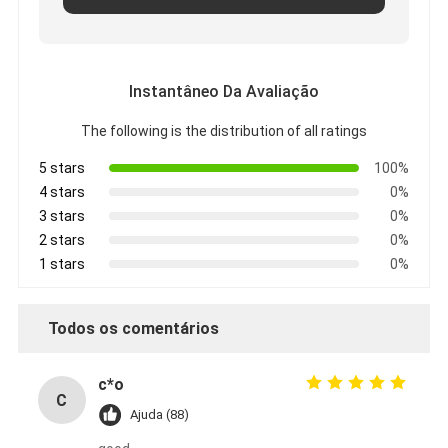
Instantâneo Da Avaliação
The following is the distribution of all ratings
5 stars
100%
4 stars
0%
3 stars
0%
2 stars
0%
1 stars
0%
Todos os comentários
c*o
C
Ajuda (88)