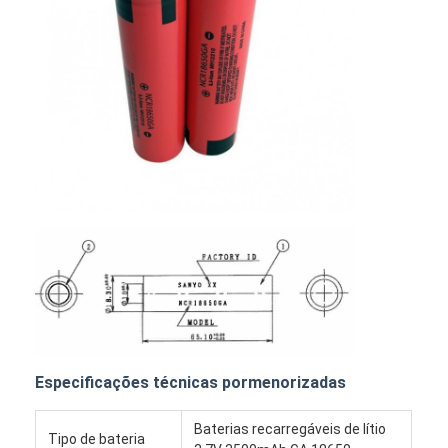
Casa
Produtos
Especificações técnicas pormenorizadas
Sobre nós
Baterias recarregáveis de lítio
Tipo de bateria