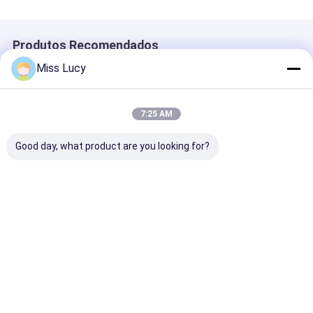
Produtos Recomendados
Miss Lucy
7:25 AM
Good day, what product are you looking for?
INR18500 Bateria de
Classe A INR18350
2300mAh 3.7V
íons de lítio
Bateria de íons de
Baterias de íon
2000mAh Bateria
lítio 3.7V 900mAh
lítio CB CE BIS
recarregável de íons
Bateria recarregável
IEC2133 CB
de lítio de alta
de alta capacidade
Melhor preço
Melhor preço
Melhor pr
capacidade 3.7V
Casa
Desktop Site
Mapa do Site
Política de Privacidade