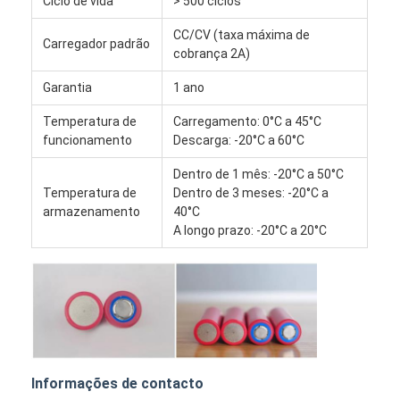
Ciclo de vida
> 500 ciclos
As baterias recarregáveis NiMH
CC/CV (taxa máxima de
Carregador padrão
NiCd recarregáveis
cobrança 2A)
Garantia
1 ano
LCD Carregador de Bateria
Temperatura de
Carregamento: 0°C a 45°C
baterias de NiMH
funcionamento
Descarga: -20°C a 60°C
Baterias NiCd
Dentro de 1 mês: -20°C a 50°C
Temperatura de
Dentro de 3 meses: -20°C a
packs de bateria de íon de lítio
armazenamento
40°C
A longo prazo: -20°C a 20°C
bateria recarregável lanterna
bateria da iluminação de emergência
Bateria de Li Mno2
Bateria de Li Socl2
Informações de contacto