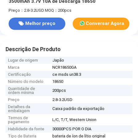
3500mAh 3.7V 10A de Descarga 18650
Preço：2.8-3.2USD
MOQ：200pcs
Melhor preço
Conversar Agora
Descrição De Produto
Lugar de origem
Japão
Marca
NCR18650GA
Certificação
ce msds un38.3
Número do modelo
18650
Quantidade de
200pcs
ordem mínima
Preço
2.8-3.2USD
Detalhes da
Caixa padrão da exportação
embalagem
Termos de
L/C, T/T, Western Union
pagamento
Habilidade da fonte
30000PCS POR O DIA
Tipo de Bateria
bateria de íon de lítio original