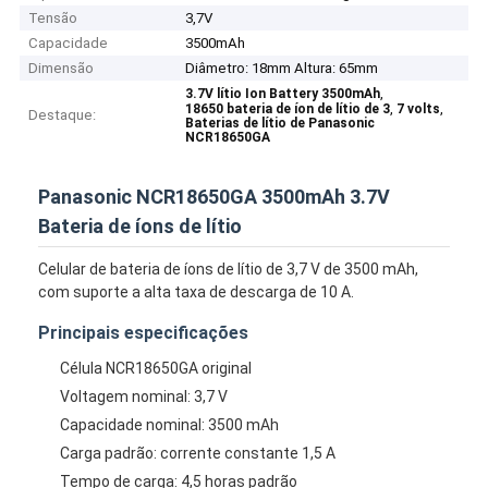
Tensão
3,7V
Capacidade
3500mAh
Dimensão
Diâmetro: 18mm Altura: 65mm
,
3.7V lítio Ion Battery 3500mAh
,
,
18650 bateria de íon de lítio de 3
7 volts
Destaque:
Baterias de lítio de Panasonic
NCR18650GA
Panasonic NCR18650GA 3500mAh 3.7V
Bateria de íons de lítio
Celular de bateria de íons de lítio de 3,7 V de 3500 mAh,
com suporte a alta taxa de descarga de 10 A.
Principais especificações
Célula NCR18650GA original
Voltagem nominal: 3,7 V
Capacidade nominal: 3500 mAh
Carga padrão: corrente constante 1,5 A
Tempo de carga: 4,5 horas padrão