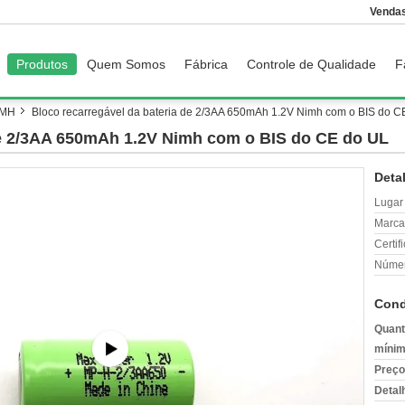
Vendas
Produtos
Quem Somos
Fábrica
Controle de Qualidade
F
iMH
Bloco recarregável da bateria de 2/3AA 650mAh 1.2V Nimh com o BIS do C
de 2/3AA 650mAh 1.2V Nimh com o BIS do CE do UL
Deta
Lugar
Marca
Certif
Númer
Cond
Quant
mínim
Preço
Detal