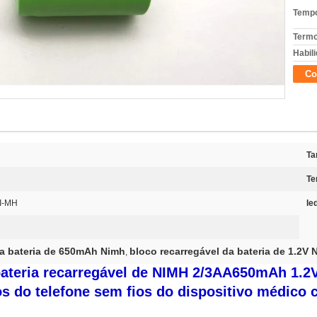
Tempo
Termo
Habili
Co
Ta
Te
NI-MH
Ie
da bateria de 650mAh Nimh
bloco recarregável da bateria de 1.2V 
,
 bateria recarregável de NIMH 2/3AA650mAh 1.2
s do telefone sem fios do dispositivo médico
c