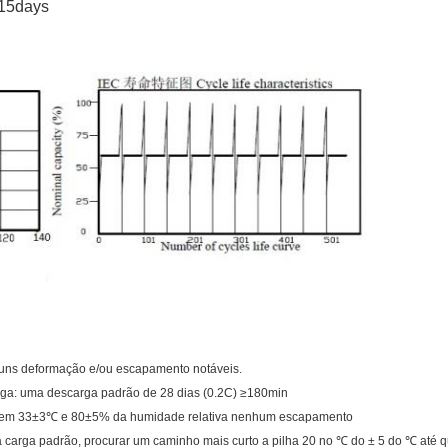
-15days
huns deformação e/ou escapamento notáveis.
ga: uma descarga padrão de 28 dias (0.2C) ≥180min
ias em 33±3℃ e 80±5% da humidade relativa nenhum escapamento
a carga padrão, procurar um caminho mais curto a pilha 20 no ℃ do ± 5 do ℃ até qu