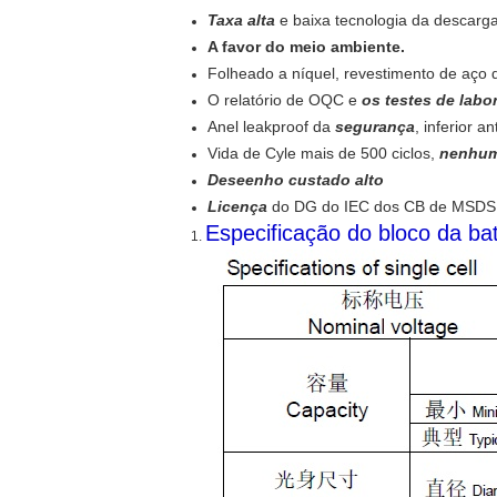
Taxa alta
e baixa tecnologia da descarg
A favor do meio ambiente.
Folheado a níquel, revestimento de aço da
O relatório de OQC e
os testes de labo
Anel leakproof da
segurança
, inferior a
Vida de Cyle mais de 500 ciclos,
nenhum
Deseenho custado alto
Licença
do DG do IEC dos CB de MSDS UN
Especificação do bloco da bat
1.