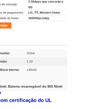
3-30days que concorda o
 de entrega:
qty
s de pagamento:
L/C, T/T, Western Union
dade da fonte:
300000pcs/day
ntato
manho:
2/3AA
nsão:
1.2V
dância interna:
≤30mΩ
Nimh
Bateria recarregável do BIS Nimh
,
V
om certificação do UL