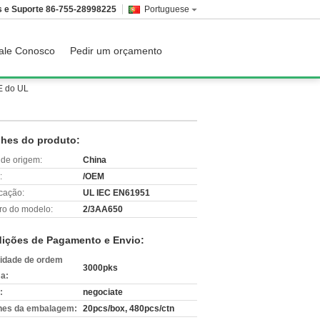
 e Suporte
86-755-28998225
Portuguese
ale Conosco
Pedir um orçamento
E do UL
lhes do produto:
 de origem:
China
:
/OEM
icação:
UL IEC EN61951
o do modelo:
2/3AA650
ições de Pagamento e Envio:
idade de ordem
3000pks
a:
:
negociate
hes da embalagem:
20pcs/box, 480pcs/ctn