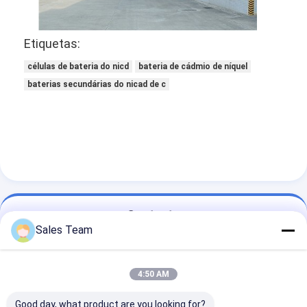
Bateria de lítio preliminar
bateria de carro híbrido
Etiquetas:
células de bateria do nicd
bateria de cádmio de níquel
baterias secundárias do nicad de c
Contacto
Sales Team
Sales Team
86-755-28998225
4:50 AM
Construção B, centro internacional de Fenglin, cidade
do centro de Longgang, distrito de Longgang,
Good day, what product are you looking for?