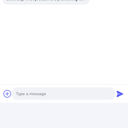
Shenzhen, China.
Conversar Agora
Obter O Melhor Preço Para
Baterias recarregáveis
AA300 de 3.6V NICD
para o telefone sem
fios
Bater papo
Photo