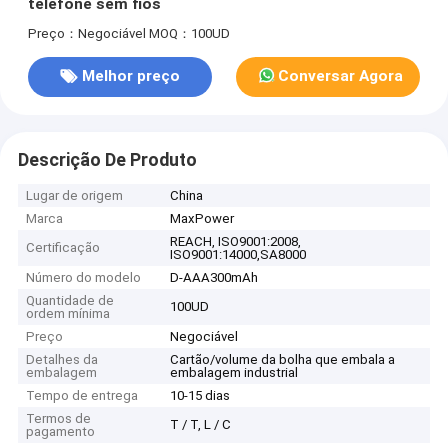
telefone sem fios
Preço：Negociável
MOQ：100UD
Melhor preço
Conversar Agora
Descrição De Produto
Lugar de origem
China
Marca
MaxPower
REACH, ISO9001:2008,
Certificação
ISO9001:14000,SA8000
Número do modelo
D-AAA300mAh
Quantidade de
100UD
ordem mínima
Preço
Negociável
Detalhes da
Cartão/volume da bolha que embala a
embalagem
embalagem industrial
Tempo de entrega
10-15 dias
Termos de
T / T, L / C
pagamento