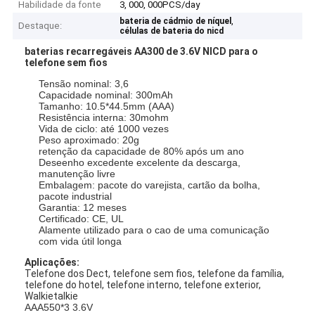
Habilidade da fonte
3, 000, 000PCS/day
,
bateria de cádmio de níquel
Destaque:
células de bateria do nicd
baterias recarregáveis AA300 de 3.6V NICD para o
telefone sem fios
Tensão nominal: 3,6
Capacidade nominal: 300mAh
Tamanho: 10.5*44.5mm (AAA)
Resistência interna: 30mohm
Vida de ciclo: até 1000 vezes
Peso aproximado: 20g
retenção da capacidade de 80% após um ano
Deseenho excedente excelente da descarga,
manutenção livre
Embalagem: pacote do varejista, cartão da bolha,
pacote industrial
Garantia: 12 meses
Certificado: CE, UL
Alamente utilizado para o cao de uma comunicação
com vida útil longa
Aplicações:
Telefone dos Dect, telefone sem fios, telefone da família,
telefone do hotel, telefone interno, telefone exterior,
Walkietalkie
AAA550*3 3.6V