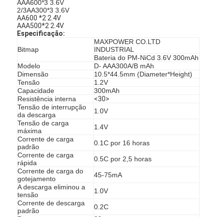
AAA600*3 3.6V
2/3AA300*3 3.6V
AA600 *2 2.4V
AAA500*2 2.4V
Especificação:
MAXPOWER CO.LTD
Bitmap
INDUSTRIAL
Bateria do PM-NiCd 3.6V 300mAh
Modelo
D- AAA300A/B mAh
Dimensão
10.5*44.5mm (Diameter*Height)
Tensão
1.2V
Capacidade
300mAh
Resistência interna
<30>
Tensão de interrupção
1.0V
da descarga
Tensão de carga
1.4V
máxima
Corrente de carga
0.1C por 16 horas
padrão
Corrente de carga
0.5C por 2,5 horas
rápida
Corrente de carga do
45-75mA
gotejamento
A descarga eliminou a
1.0V
tensão
Corrente de descarga
0.2C
padrão