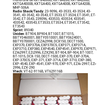
KXTGA4000B, KXTGA400, KXTGA400B, KXTGA420B,
Excursão da fábrica
MHP-506A
Radio Shack/Tandy:
23-9096, 43-3533, 43-3534, 43-
Controle da qualidade
3541, 43-3542, 43-3543, ET-3533, ET-3534, ET-3541, ET-
3542, ET-3543, 239096, 433533, 433534, 433541,
433542, 433543, ET3533, ET3534, ET3541, ET3542,
Contacte-nos
ET3543
Sprint:
89340
Uniden:
BT904, BP904, BT1007, BT1015,
Notícia
BBTY0460001, BBTY0510001, BBTY0624001,
BBTY0700001, CEZAi2998, DCX150, DECT1500,
EXP370, EXP370A, EXP370CS, EXP371, EXP371A,
Conversar Agora
EXP3710, EXP380, EXP4540, EXP4541, EXP970, EXP971,
EZAi2997, EZi2996, EZX290, BT-904, BP-904, BT-1007,
BT-1015, DCX-150, DECT-1500, EXP-370, EXP-370A,
EXP-370CS, EXP-371, EXP-371A, EXP-3710, EXP-380,
EXP-4540, EXP-4541, EXP-970, EXP-971, EZAi-2997, EZi-
bateria do lítio lifepo4
2996, EZX-290
Vtech:
VT-62-9116B, VT629116B
baterias recarregáveis do íon do lítio
Lithium Polymer Battery
baterias de armazenamento da energia