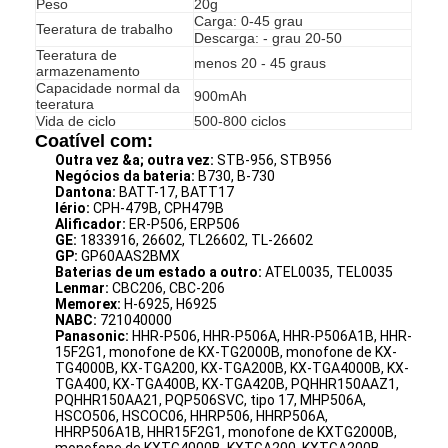
Peso
20g
Carga: 0-45 grau
Teeratura de trabalho
Descarga: - grau 20-50
Teeratura de
menos 20 - 45 graus
armazenamento
Capacidade normal da
900mAh
teeratura
Vida de ciclo
500-800 ciclos
Coatível com:
Outra vez &a; outra vez:
STB-956, STB956
Negócios da bateria:
B730, B-730
Dantona:
BATT-17, BATT17
Iério:
CPH-479B, CPH479B
Alificador:
ER-P506, ERP506
GE:
1833916, 26602, TL26602, TL-26602
GP:
GP60AAS2BMX
Baterias de um estado a outro:
ATEL0035, TEL0035
Lenmar:
CBC206, CBC-206
Memorex:
H-6925, H6925
NABC:
721040000
Casa
Panasonic:
HHR-P506, HHR-P506A, HHR-P506A1B, HHR-
15F2G1, monofone de KX-TG2000B, monofone de KX-
TG4000B, KX-TGA200, KX-TGA200B, KX-TGA4000B, KX-
Produtos
TGA400, KX-TGA400B, KX-TGA420B, PQHHR150AAZ1,
PQHHR150AA21, PQP506SVC, tipo 17, MHP506A,
HSCO506, HSCOC06, HHRP506, HHRP506A,
Sobre nós
HHRP506A1B, HHR15F2G1, monofone de KXTG2000B,
monofone de KXTG4000B, KXTGA200, KXTGA200B,