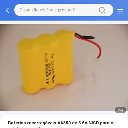
2/4
Baterias recarregáveis AA300 de 3.6V NICD para o