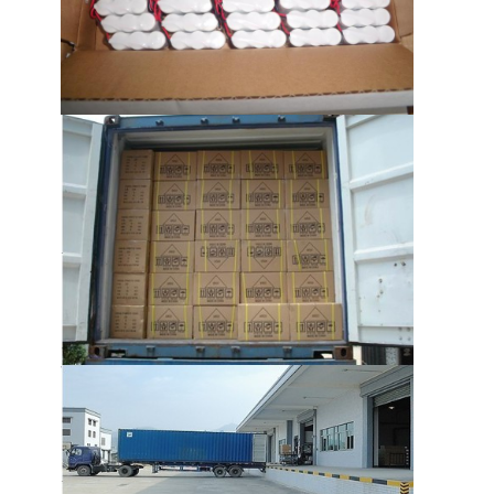
As baterias recarregáveis NiMH
NiCd recarregáveis
LCD Carregador de Bateria
baterias de NiMH
Baterias NiCd
packs de bateria de íon de lítio
bateria recarregável lanterna
bateria da iluminação de emergência
Bateria de Li Mno2
Bateria de Li Socl2