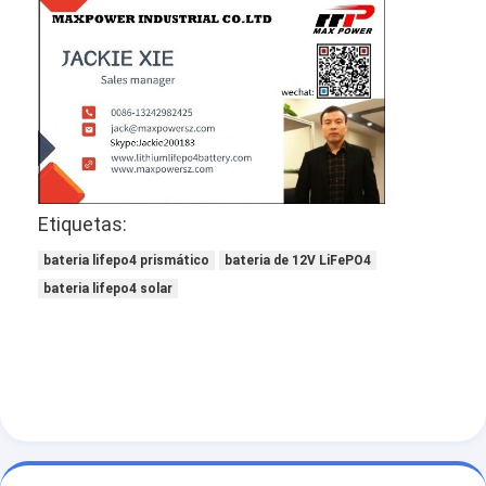
Excursão da fábrica
Controle da qualidade
Contacte-nos
Notícia
Conversar Agora
Etiquetas:
bateria lifepo4 prismático
bateria de 12V LiFePO4
bateria lifepo4 solar
bateria do lítio lifepo4
baterias recarregáveis do íon do lítio
Lithium Polymer Battery
baterias de armazenamento da energia