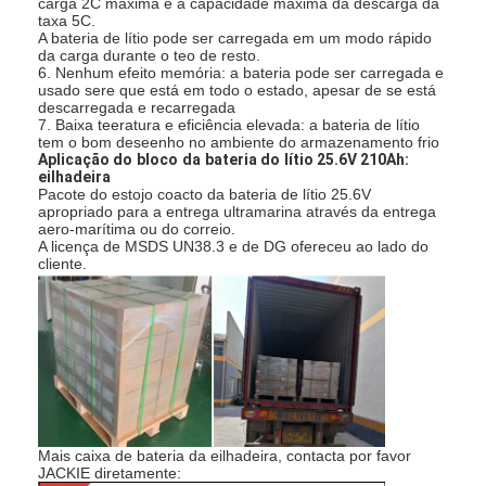
carga 2C máxima e a capacidade máxima da descarga da
taxa 5C.
A bateria de lítio pode ser carregada em um modo rápido
da carga durante o teo de resto.
6. Nenhum efeito memória: a bateria pode ser carregada e
usado sere que está em todo o estado, apesar de se está
descarregada e recarregada
7. Baixa teeratura e eficiência elevada: a bateria de lítio
tem o bom deseenho no ambiente do armazenamento frio
Aplicação do
bloco
da
bateria do
lítio 25.6V 210Ah:
eilhadeira
Pacote do estojo coacto da bateria de lítio 25.6V
apropriado para a entrega ultramarina através da entrega
aero-marítima ou do correio.
A licença de MSDS UN38.3 e de DG ofereceu ao lado do
cliente.
Casa
Produtos
Mais caixa de bateria da eilhadeira, contacta por favor
Sobre nós
JACKIE diretamente: