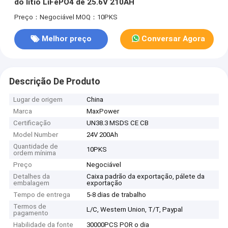
do lítio LiFePO4 de 25.6V 210AH
Preço：Negociável
MOQ：10PKS
Melhor preço
Conversar Agora
Descrição De Produto
Lugar de origem
China
Marca
MaxPower
Certificação
UN38.3 MSDS CE CB
Model Number
24V 200Ah
Quantidade de
10PKS
ordem mínima
Preço
Negociável
Detalhes da
Caixa padrão da exportação, pálete da
embalagem
exportação
Tempo de entrega
5-8 dias de trabalho
Termos de
L/C, Western Union, T/T, Paypal
pagamento
Habilidade da fonte
30000PCS POR o dia