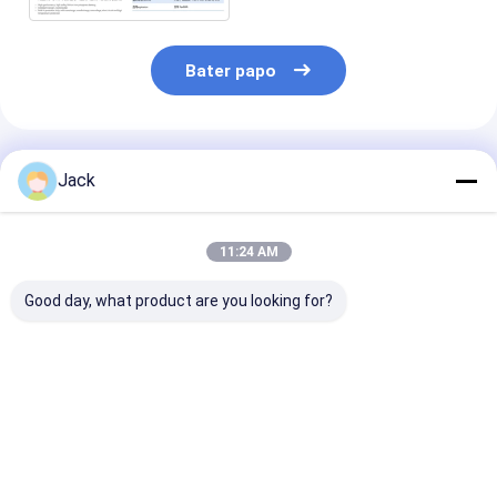
Bateria de lítio preliminar
bateria de carro híbrido
Bater papo
Produtos Recomendados
Jack
11:24 AM
Good day, what product are you looking for?
Bateria LiFePO4 de
Bateria de Lítio
3214015Ah 48
alto desempenho
LiFePO4 26650
V vida útil de lí
51.2V 100Ah para
3600mAh 3.2V com
armazenamento de
Longa Vida Útil de
energia
Ciclo de 2000 Vezes
Melhor preço
Melhor preço
Melhor pr