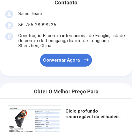
Contacto
As baterias recarregáveis NiMH
Sales Team
NiCd recarregáveis
86-755-28998225
LCD Carregador de Bateria
Construção B, centro internacional de Fenglin, cidade
do centro de Longgang, distrito de Longgang,
baterias de NiMH
Shenzhen, China.
Baterias NiCd
Conversar Agora
packs de bateria de íon de lítio
bateria recarregável lanterna
Obter O Melhor Preço Para
bateria da iluminação de emergência
Bateria de Li Mno2
Ciclo profundo
recarregável da eilhadeira
Bateria de Li Socl2
da bateria do lítio LiFePO4
de 25.6V 210AH