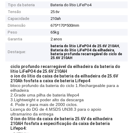
Tipo da bateria
Bateria do lítio LiFePo4
Tensão
25.6v
Capacidade
210ah
Dimensão
675*170*500mm
Peso
65kg
Garantia
2 anos
,
bateria do lítio LiFePO4 de 25.6V 210AH
,
Bateria do lítio LiFePO4 da eilhadeira
Destaque:
bateria profunda recarregável do ciclo de
25.6V 210AH
ciclo profundo recarregável da eilhadeira da bateria do
lítio LiFePO4 de 25.6V 210AH
o íon do lítio da caixa de bateria da eilhadeira de 25.6V
210Ah fosfata a caixa de bateria Lifepo4
bloco profundo da bateria do ciclo 1.Rechargeable para a
eilhadeira
2.Grade uma pilha de bateria lifepo4
3.Lightweight e poder alto da descarga
4. Pode ir para mais de 2000 ciclos.
Licença do DG de 4.MSDS UN38.3 para o apoio
ultramarino da entrega
O íon do lítio da caixa de bateria 25.6V da eilhadeira
210AH fosfata a especificação da caixa de bateria
Lifepo4: