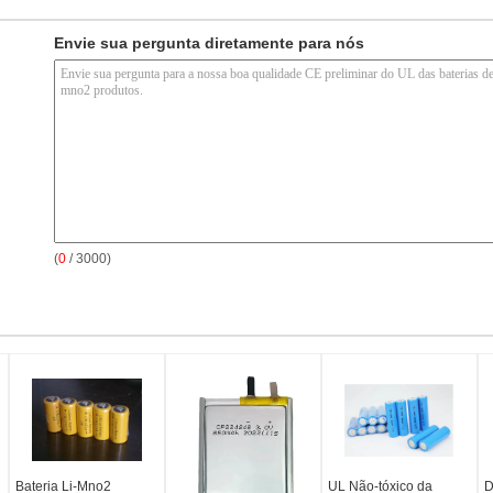
Envie sua pergunta diretamente para nós
(
0
/ 3000)
Bateria Li-Mno2
UL Não-tóxico da
D