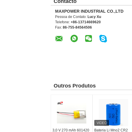
Contacto
MAXPOWER INDUSTRIAL CO.,LTD
Pessoa de Contato:
Lucy Xu
Telefone:
+86-13714669620
Fax:
86-755-84564506
Outros Produtos
3,0 V 270 mAh 601420
Bateria Li Mno2 CR2