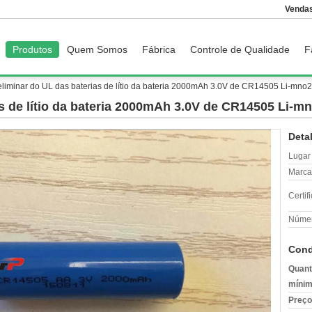
Vendas
Produtos
Quem Somos
Fábrica
Controle de Qualidade
F
liminar do UL das baterias de lítio da bateria 2000mAh 3.0V de CR14505 Li-mno2
s de lítio da bateria 2000mAh 3.0V de CR14505 Li-m
Deta
Lugar
Marca
Certif
Númer
Cond
Quant
mínim
Preço