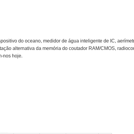
spositivo do oceano, medidor de água inteligente de IC, aeríme
entação alternativa da memória do coutador RAM/CMOS, radioc
m-nos hoje.