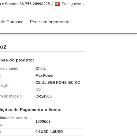
 e Suporte
86-755-28998225
Portuguese
ale Conosco
Pedir um orçamento
no2
lhes do produto:
 de origem:
China
:
MaxPower
CE UL SGS ROHS IEC KC
icação:
KS
o do modelo:
CR14505
ições de Pagamento e Envio:
idade de ordem
1000pcs
a:
:
0.6USD-1.0USD