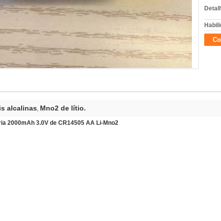
Detal
Habili
Co
is alcalinas
Mno2 de lítio.
,
ateria 2000mAh 3.0V de CR14505 AA Li-Mno2