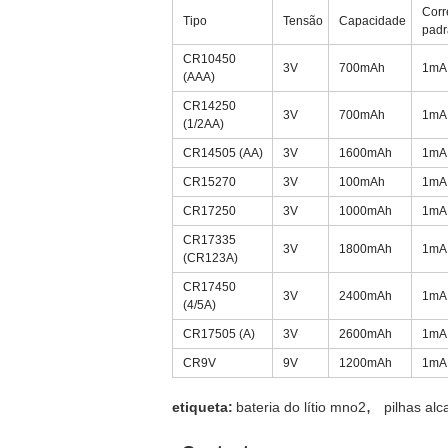
Corr
Tipo
Tensão
Capacidade
padr
CR10450
3V
700mAh
1mA
(AAA)
CR14250
3V
700mAh
1mA
(1/2AA)
CR14505 (AA)
3V
1600mAh
1mA
CR15270
3V
100mAh
1mA
CR17250
3V
1000mAh
1mA
CR17335
3V
1800mAh
1mA
(CR123A)
CR17450
3V
2400mAh
1mA
(4/5A)
CR17505 (A)
3V
2600mAh
1mA
CR9V
9V
1200mAh
1mA
,
etiqueta:
bateria do lítio mno2
pilhas alc